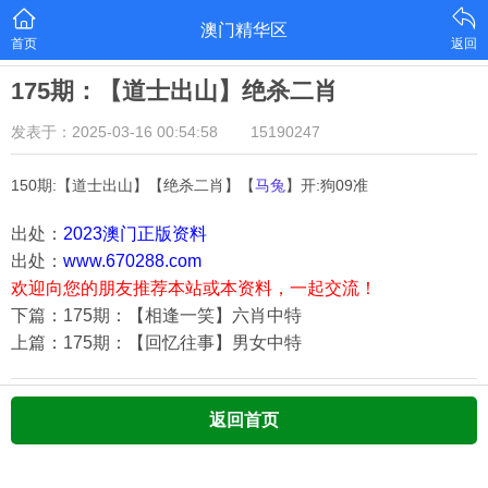
澳门精华区
首页
返回
175期：【道士出山】绝杀二肖
发表于：2025-03-16 00:54:58
15190247
150期:【道士出山】【绝杀二肖】【
马兔
】开:狗09准
出处：
2023澳门正版资料
出处：
www.670288.com
欢迎向您的朋友推荐本站或本资料，一起交流！
下篇：175期：【相逢一笑】六肖中特
上篇：175期：【回忆往事】男女中特
返回首页