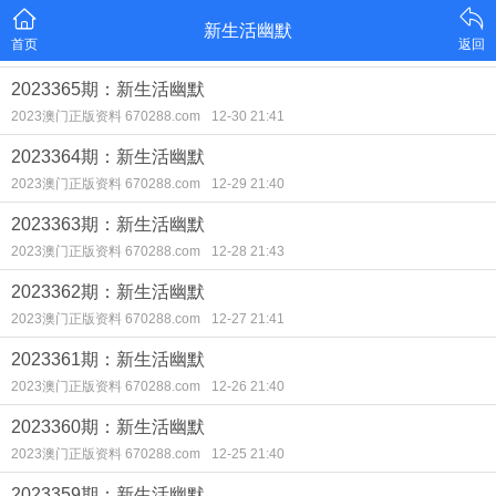
新生活幽默
首页
返回
2023365期：新生活幽默
2023澳门正版资料 670288.com
12-30 21:41
2023364期：新生活幽默
2023澳门正版资料 670288.com
12-29 21:40
2023363期：新生活幽默
2023澳门正版资料 670288.com
12-28 21:43
2023362期：新生活幽默
2023澳门正版资料 670288.com
12-27 21:41
2023361期：新生活幽默
2023澳门正版资料 670288.com
12-26 21:40
2023360期：新生活幽默
2023澳门正版资料 670288.com
12-25 21:40
2023359期：新生活幽默