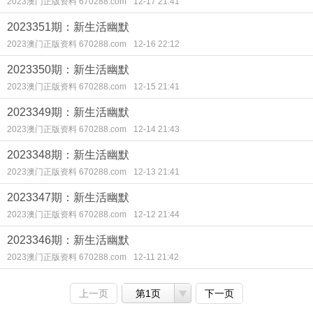
2023澳门正版资料 670288.com
12-17 21:41
2023351期：新生活幽默
2023澳门正版资料 670288.com
12-16 22:12
2023350期：新生活幽默
2023澳门正版资料 670288.com
12-15 21:41
2023349期：新生活幽默
2023澳门正版资料 670288.com
12-14 21:43
2023348期：新生活幽默
2023澳门正版资料 670288.com
12-13 21:41
2023347期：新生活幽默
2023澳门正版资料 670288.com
12-12 21:44
2023346期：新生活幽默
2023澳门正版资料 670288.com
12-11 21:42
上一页
第1页
下一页