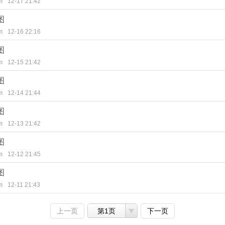
m
12-17 21:42
图
m
12-16 22:16
图
m
12-15 21:42
图
m
12-14 21:44
图
m
12-13 21:42
图
m
12-12 21:45
图
m
12-11 21:43
上一页
第1页
下一页