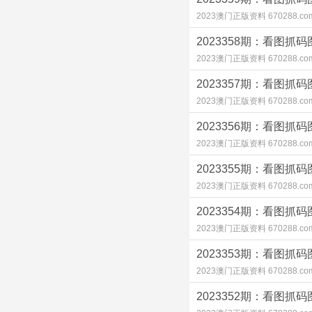
2023澳门正版资料 670288.co
2023358期：看图抓码
2023澳门正版资料 670288.co
2023357期：看图抓码
2023澳门正版资料 670288.co
2023356期：看图抓码
2023澳门正版资料 670288.co
2023355期：看图抓码
2023澳门正版资料 670288.co
2023354期：看图抓码
2023澳门正版资料 670288.co
2023353期：看图抓码
2023澳门正版资料 670288.co
2023352期：看图抓码