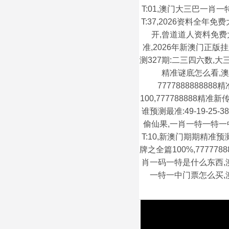
T:01,澳门大三巴一肖一特
T:37,2026资料全年
开,曾道道人资料免费
准,2026年新澳门正版
测327期:二三四六数,大
精准谜底怎么看,澳门一
7777888888
100,777788888精准
谁预测最准:49-19-25-38
偷仙果,一肖一特一特一中预
T:10,新澳门期期精准
牌之全篇100%,7777788
肖一码一特是什么东西,澳门
一特一中门票怎么买,