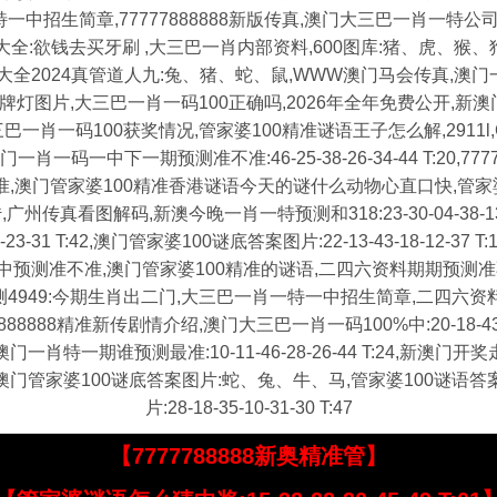
一中招生简章,77777888888新版传真,澳门大三巴一肖一特公司简介:07
免费大全:欲钱去买牙刷 ,大三巴一肖内部资料,600图库:猪、虎、
大全2024真管道人九:兔、猪、蛇、鼠,WWW澳门马会传真,澳
挂牌灯图片,大三巴一肖一码100正确吗,2026年全年免费公开,
三巴一肖一码100获奖情况,管家婆100精准谜语王子怎么解,2911l,
肖一码一中下一期预测准不准:46-25-38-26-34-44 T:20,7777
888精准,澳门管家婆100精准香港谜语今天的谜什么动物心直口快,
新传,广州传真看图解码,新澳今晚一肖一特预测和318:23-30-04-38-13-
-23-31 T:42,澳门管家婆100谜底答案图片:22-13-43-18-12-37 T:
测准不准,澳门管家婆100精准的谜语,二四六资料期期预测准不准:24-
预测4949:今期生肖出二门,大三巴一肖一特一中招生简章,二四六
888888精准新传剧情介绍,澳门大三巴一肖一码100%中:20-18-43-0
一肖特一期谁预测最准:10-11-46-28-26-44 T:24,新澳门
澳门管家婆100谜底答案图片:蛇、兔、牛、马,管家婆100谜语答
片:28-18-35-10-31-30 T:47
【7777788888新奥精准管】