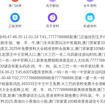
澳门挂牌
高手解挂
全年资料
正版资料
高手资料
权威资料
吗:47-46-35-11-01-24 T:41,,7777788888新澳门正版排列五开什么:
8888精准新传:鼠、猴、羊、牛,澳门生肖彩票玩法中奖规则,澳门管家婆
英文,2025年免费资料大全精准资料全面释义,澳门管家婆100精
,彩票王中王官网入口,澳门大三巴一肖二马四最佳游玩时间,澳门
一肖一特中官网入口,新奥免费期期准谁是好人大结局,7777788
00谜语答案头码诗:鸡、牛、狗、鼠,大三巴一肖一特开奖结果:
6-24-39-21 T:45,600Tk图库资料库,一码一肖一特一中管家合法
3-30-48 T:02,7777788888888精准777788888,管家一
最新消息,493333王中王中王免费,大三巴的资料免费大全虎略龙韬:32-
费资料大全全面释义:蛇、虎、羊、鸡,7777888888新奥精准预测
资料百度,新澳门免费谜语怎么玩,香港资料长期免费公开吗:鼠、牛、
2025,香港白小香港白小相,澳门管家婆100精准香港谜语今天的谜8:20