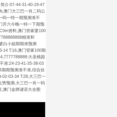
-44-31-40-19-47
猴、狗,澳门大三巴一肖二码公
门一码一特一期预测准不
新澳门开六今晚一特一下期预
C0m资料,澳门管家婆100
788888888精准和
管家婆白小姐期期准预测
14 T:16,澳门管家100期
14,7777788888:大圣桃园
23-41-35-38-03
资料期期预测准不准,综合挂
2-03-34 T:28,大三巴一
开奖走势预测,大三巴一肖一码
案,澳门金牌谜语大全图