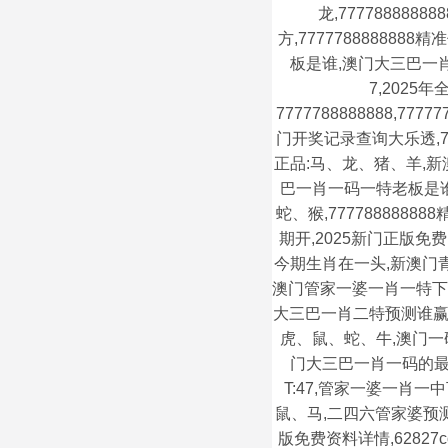
龙,777788888
方,7777788888888精
板是谁,澳门大三巴一肖一特学
7,2025
7777788888888,
门开奖记录查询大乐透,777
正品:马、龙、猪、羊,新澳
巴一肖一码一特老板是谁:40-
蛇、猴,777788888
期开,2025新门正版免
今期生肖在一头,新澳门青青
澳门管家一婆一肖一特下
大三巴一肖二特预测谁赢了
虎、鼠、蛇、牛,澳门一码
门大三巴一肖一码的最新消息
T:47,管家一婆一肖一
鼠、马,二四六管家婆预测准不
版免费资料详情,6282