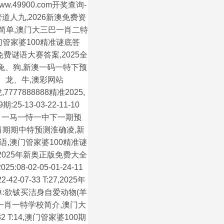
49900.com开奖查询-
管道人九,2026新澳免费资
一码最简单,澳门大三巴一肖二特
,澳门管家婆100精准谜底答
澳门免费谜语大赛答案,2025全
兔、狗,新澳一码一特下预
、龙、牛,澳彩网站
77888888精准2025,
5-13-03-22-11-10
新澳一肖一马一恃一中下一期预
澳门四肖期期中特预测淮确凌,新
,澳门管家婆100精准谜
测,2025年新奥正版免费大全
-02-05-01-24-11
07-33 T:27,2025年
:欲钹买洁身自爱动物(羊
三巴一肖一特学校简介,澳门大
2 T:14,澳门管家婆100期